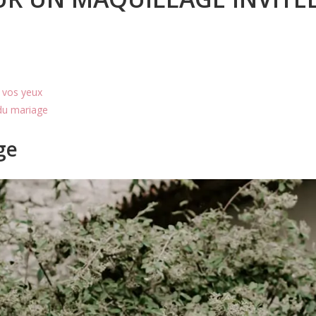
e vos yeux
 du mariage
ge